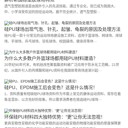
透气型塑胶跑道是由国外引入的先进技能，通过专业化，现已成为我国大、
中、小学深受欢迎的田径运动场。据不完全统计，透气型塑胶···
硅PU球场出现气泡、针孔、起皱、龟裂的原因及处理方法
硅PU是一款十分常见的运动场地建设施工资料，适用于篮球场、网球场、排球
场、手球场、兵乓球场、羽毛球场、校园操场、健身房等休···
为什么大多数户外篮球场都用硅PU材料建造？
20世纪90年代末，有机硅改性聚氨酯资料被广泛应用于防水化工范畴。21世
纪，从国外引入的丙烯酸和硅PU资料在我国体育商场逐渐兴起···
硅PU、EPDM施工后会变色？这是什么情况！
1、资料质量有短缺硅PU球场资料作为市面上常见的康体运动资料，常存在着
鱼龙混杂、以次充好的现象。所以需求消费者在挑选硅PU球场···
环保硅PU材料四大独特优势：“更”让你无法忽视！
更具安稳性安稳的化学功能安稳的运动功能安稳的物理功能安稳的厚度保障更