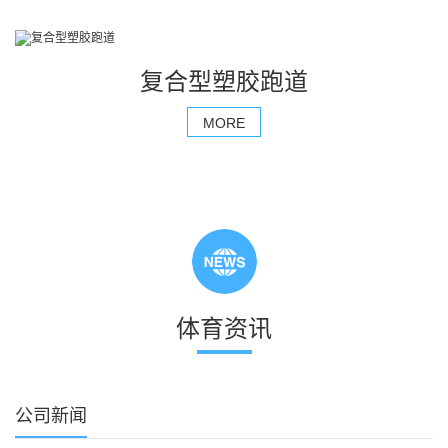
复合型塑胶跑道
MORE
体育资讯
公司新闻