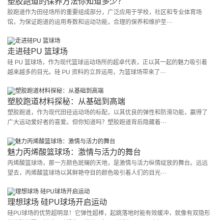
塑胶跑道的保养方法你知道多少？
胶跑道作为田径场所的重要组成部分，广泛应用于学校，社区和专业体育场
馆，为保证跑道的运用寿数和运动功能，合理的保养和维护至···
走进硅PU 篮球场
硅 PU 篮球场，作为现代篮球运动场所的超卓代表，正以其一起的魅力吸引着
越来越多的目光。硅 PU 资料的立异运用，为篮球场带来了···
塑胶跑道材料探秘：从基础到高端
塑胶跑道，作为现代田径运动场的标配，以其优良的弹性和防滑功能，赢得了
广大运动爱好者的喜爱。但你知道吗？塑胶跑道背后隐藏着···
魅力丙烯酸篮球场：激情与活力的舞台
丙烯酸篮球场，那一方颜色斑斓的天地，是激情与活力纵情绽放的舞台。远远
望去，丙烯酸篮球场以其鲜艳夺目的颜色吸引着人们的目光···
理想球场 硅PU球场开启运动
硅PU球场的优势超明显！它弹性超棒，起跳落地时能有效缓冲，就像有双隐形