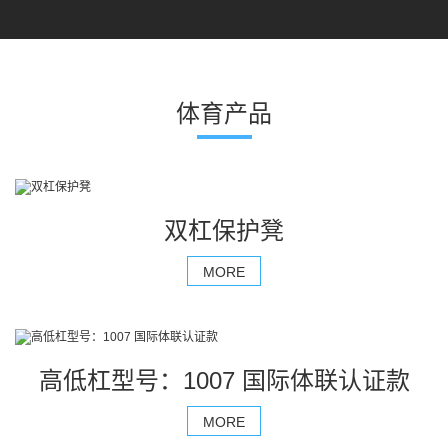
体育产品
双杠保护凳
MORE
高低杠型号：1007 国际体联认证款
MORE