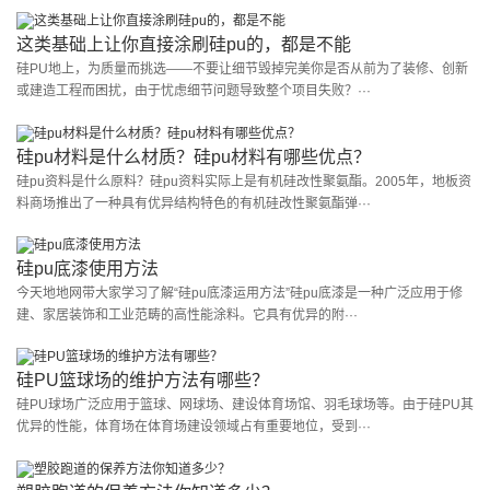
这类基础上让你直接涂刷硅pu的，都是不能
硅PU地上，为质量而挑选——不要让细节毁掉完美你是否从前为了装修、创新
或建造工程而困扰，由于忧虑细节问题导致整个项目失败？···
硅pu材料是什么材质？硅pu材料有哪些优点？
硅pu资料是什么原料？硅pu资料实际上是有机硅改性聚氨酯。2005年，地板资
料商场推出了一种具有优异结构特色的有机硅改性聚氨酯弹···
硅pu底漆使用方法
今天地地网带大家学习了解“硅pu底漆运用方法”硅pu底漆是一种广泛应用于修
建、家居装饰和工业范畴的高性能涂料。它具有优异的附···
硅PU篮球场的维护方法有哪些？
硅PU球场广泛应用于篮球、网球场、建设体育场馆、羽毛球场等。由于硅PU其
优异的性能，体育场在体育场建设领域占有重要地位，受到···